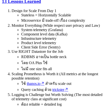
13 Lessons Learned
Design for Scale From Day 1
Stateless = Horizontally Scalable
Microservice มี trade-off เรื่อง complexity
Monitor Everything (While respect user privacy and Law)
System telemetry (Grafana)
Component level data (Kafka)
Infrastructure telemetry
Product level telemetry
Client Side Error (Sentry)
Use RIGHT Datastore for the Job
RDBMS อาจเป็น bottle neck
โดย OA Plus ใช้
ไม่มี one size fits all
Scaling Prometheus is Worth it (All metrics at the longest
possible retention)
ใช้
thanos.io
สำหรับ scale out
Query caching ด้วย
trickster
Logging is Challenge but Worth Solving (The most detailed
of telemetry class at significant cost)
ต้อง reliable + detailed log