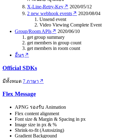
X-Line-Retry-Key
2020/05/12
2 new webhook events
2020/08/04
Unsend event
Video Viewing Complete Event
Group/Room APIs
2020/06/10
get group summary
get members in group count
get members in room count
อื่นๆ
Official SDKs
มีทั้งหมด
7 ภาษา
Flex Message
APNG รองรับ Animation
Flex content alignment
Font size & Margin & Spacing in px
Image size in px & %
Shrink-to-fit (Autosizing)
Gradient Background